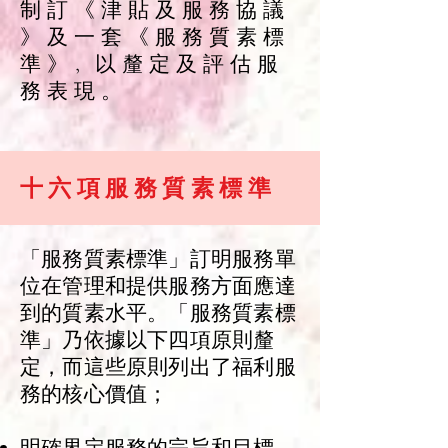
制 訂 《 津 貼 及 服 務 協 議
》 及 一 套 《 服 務 質 素 標
準 》﹐ 以 釐 定 及 評 估 服
務 表 現 。
十 六 項 服 務 質 素 標 準
「服務質素標準」訂明服務單
位在管理和提
供服務方面應達
到的質素水平。「服務質素標
準」乃依據以下四項原則釐
定，而這些原則列出了福利服
務的核心價值；
明確界定服務的宗旨和目標，