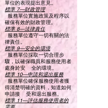
單位的表現提出意見。
標準 7—財政管理
服務單位實施政策及程序以
確保有效的財政管理。
標準 8—法律責任
服務單位遵守一切有關的法
律責任。
標準 9—安全的環境
服務單位採取一切合理步
驟，以確保職員和服務使用者
處身於安 全的環境。
標準 10—申請和退出服務
服務單位確保服務使用者獲
得清楚明確的資料，知道如何
申請接 受和退出服務。
標準 11—評估服務使用者的
需要