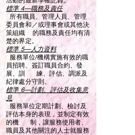
活動的最新準確記錄。
標準 4—職務及責任
所有職員、管理人員、管理
委員會和／或理事會或其他決
策組織 的職務及責任均有清
楚的界定。
標準 5—人力資料
服務單位/機構實施有效的職
員招聘、簽訂職員合約、發
展、訓 練、評估、調派及
紀律處分守則。
標準 6—計劃、評估及收集意
見
服務單位定期計劃、檢討及
評估本身的表現，並制定有效
的機 制，讓服務使用者、
職員及其他關注的人士就服務