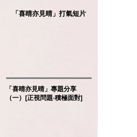
「喜晴亦見晴」打氣短片
「喜晴亦見晴」專題分享
（一）[正視問題‧積極面對]