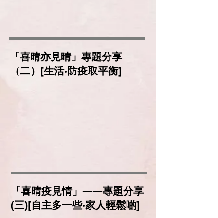
「喜晴亦見晴」專題分享
（二）[生活‧防疫取平衡]
「喜晴疫見情」——專題分享
(三)[自主多一些‧家人輕鬆啲]