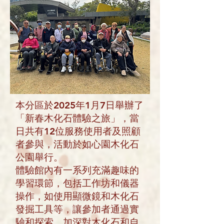
本分區於2025年1月7日舉辦了
「新春木化石體驗之旅」，當
日共有12位服務使用者及照顧
者參與，活動於如心園木化石
公園舉行。
體驗館內有一系列充滿趣味的
學習環節，包括工作坊和儀器
操作，如使用顯微鏡和木化石
發掘工具等，讓參加者通過實
驗和探索，加深對木化石和自