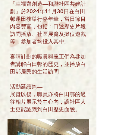
「幸福齊創造—和諧社區共建計
劃」於2024年11月30日在白田
邨運田樓舉行嘉年華，當日節目
內容豐富，包括：口述歷史片段
訪問播放、社區展覽及攤位遊戲
等，參加者均投入其中。
喜晴計劃的職員與義工們為參加
者講解白田邨的歷史，並播放白
田邨居民的生活訪問
活動延續篇—
展覽以後，職員亦將白田邨的過
往相片展示於中心內，讓社區人
士更能認識到白田歷史面貌。