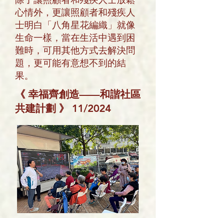
心情外，更讓照顧者和殘疾人
士明白「八角星花編織」就像
生命一樣，當在生活中遇到困
難時，可用其他方式去解決問
題，更可能有意想不到的結
果。
《
幸福齊創造——和諧社區
共建計劃
》
11/2024