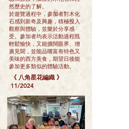
然歷史的了解。
於遊覽過程中，參加者對木化
石感到新奇及興趣，積極投入
觀察與體驗，並樂於分享感
受。參加者均表示活動過程既
輕鬆愉快，又能擴闊眼界、增
廣見聞，並能品嚐富有特色又
美味的西方美食，期望日後能
參加更多類似的體驗活動。
《
八角星花編織
》
11/2024