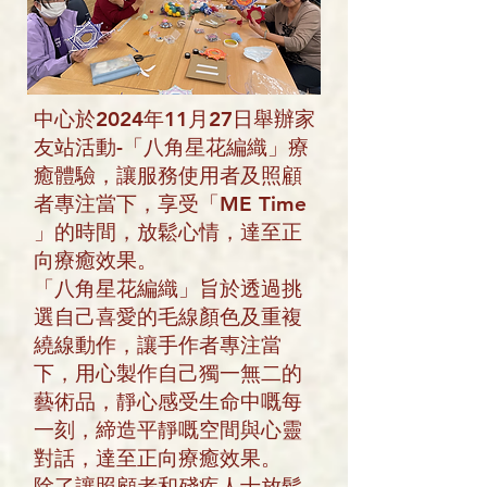
中心於2024年11月27日舉辦家
友站活動-「八角星花編織」療
癒體驗，讓服務使用者及照顧
者專注當下，享受「ME Time
」的時間，放鬆心情，達至正
向療癒效果。
「八角星花編織」旨於透過挑
選自己喜愛的毛線顏色及重複
繞線動作，讓手作者專注當
下，用心製作自己獨一無二的
藝術品，靜心感受生命中嘅每
一刻，締造平靜嘅空間與心靈
對話，達至正向療癒效果。
除了讓照顧者和殘疾人士放鬆