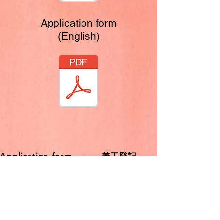
Application form
(English)
Application form
​義工登記
聯繫部門