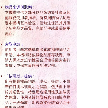
物品來源與狀態：
本機構提供之部分物品來源於社會及其
他服務使用者捐贈。所有捐贈物品均經
過本機構基本檢視，但無法保證其具備
全新商品之品質、完整配件或最長使用
壽命。
索取申請：
使用者可向本機構提出索取捐贈物品之
申請。本機構將依據物品庫存狀況、申
請人需求之迫切性及合理性等因素進行
審核，並保留最終分配決定權。
「按現狀」提供：
所有捐贈物品均以「現狀」提供，不附
帶任何明示或默示之保證，包括但不限
於其適售性、特定用途適用性及無瑕疵
之保證。使用者於領取時應仔細檢查物
品，一經領取，即視為接受該物品之全
部現存狀態。