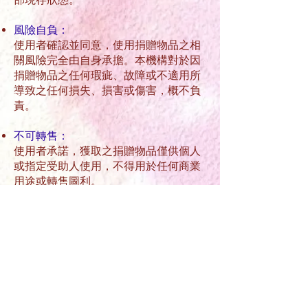
風險自負：
使用者確認並同意，使用捐贈物品之相
關風險完全由自身承擔。本機構對於因
捐贈物品之任何瑕疵、故障或不適用所
導致之任何損失、損害或傷害，概不負
責。
不可轉售：
使用者承諾，獲取之捐贈物品僅供個人
或指定受助人使用，不得用於任何商業
用途或轉售圖利。
同意並繼續
離開頁面
Application form
​義工登記