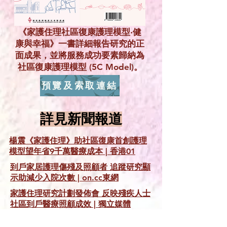
《家護住理社區復康護理模型‧健
康與幸福》一書詳細報告研究的正
面成果，並將服務成功要素歸納為
社區復康護理模型 (5C Model)。
預覽及索取連結
詳見新聞報道
楊震《家護住理》助社區復康首創護理
模型望年省9千萬醫療成本 | 香港01
到戶家居護理傷殘及照顧者 追蹤研究顯
示助減少入院次數 | on.cc東網
家護住理研究計劃發佈會 反映殘疾人士
社區到戶醫療照顧成效 | 獨立媒體
家護住理研究計劃發佈會 反映殘疾人士