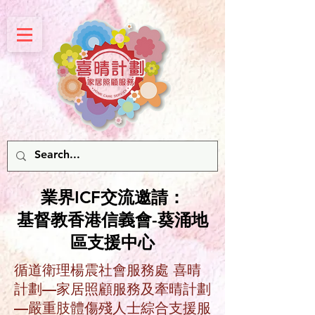
業界ICF交流邀請：
基督教香港信義會-葵涌地
區支援中心
循道衛理楊震社會服務處 喜晴
計劃—家居照顧服務及牽晴計劃
—嚴重肢體傷殘人士綜合支援服