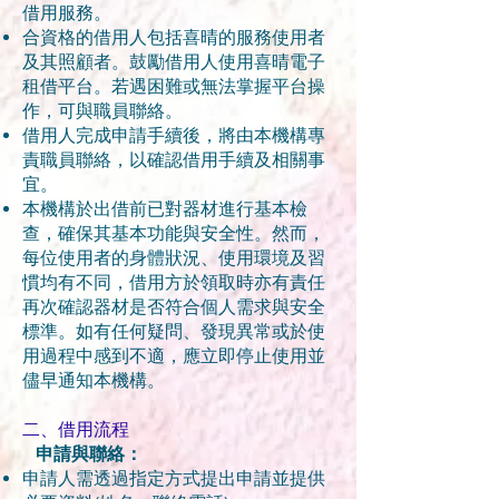
借用服務。
合資格的借用人包括喜晴的服務使用者
及其照顧者。鼓勵借用人使用喜晴電子
租借平台。若遇困難或無法掌握平台操
作，可與職員聯絡。
借用人完成申請手續後，將由本機構專
責職員聯絡，以確認借用手續及相關事
宜。
本機構於出借前已對器材進行基本檢
查，確保其基本功能與安全性。然而，
每位使用者的身體狀況、使用環境及習
慣均有不同，借用方於領取時亦有責任
再次確認器材是否符合個人需求與安全
標準。如有任何疑問、發現異常或於使
用過程中感到不適，應立即停止使用並
儘早通知本機構。
二、借用流程
申請與聯絡：
申請人需透過指定方式提出申請並提供