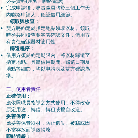
必要資料(姓名、聯絡電話)
完成申請後，專責職員將於三個工作天
內聯絡申請人，確認借用細節。
領取與檢查：
雙方將約定於指定地點領取器材。領取
時須共同檢查並簽署確認文件，借用方
有責任確認器材適用性。
歸還程序：
借用方須於約定期限內，將器材歸還至
指定地點。具體借用期間、歸還日期及
地點等細節，均以申請表及雙方確認為
準。
三、使用者責任
正確使用：
應依照職員指導之方式使用，不得改變
原定用途、轉借、轉租或擅自改造。
妥善保管：
應妥善保管器材，防止遺失、被竊或因
不當存放而導致損壞。
即時通報：