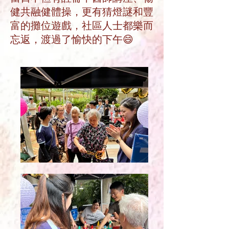
健共融健體操，更有猜燈謎和豐
富的攤位遊戲，社區人士都樂而
忘返，渡過了愉快的下午😄