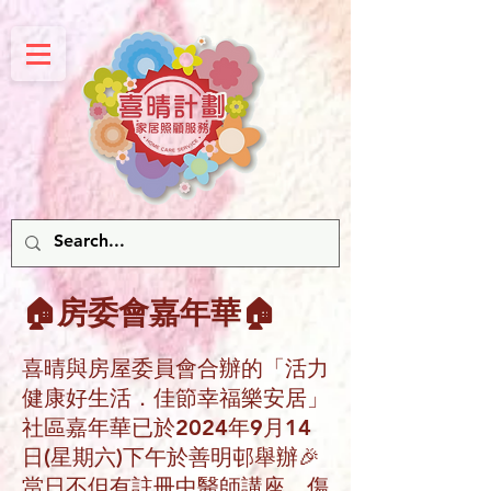
🏠房委會嘉年華🏠
喜晴與房屋委員會合辦的「活力
健康好生活．佳節幸福樂安居」
社區嘉年華已於2024年9月14
日(星期六)下午於善明邨舉辦🎉
當日不但有註冊中醫師講座、傷