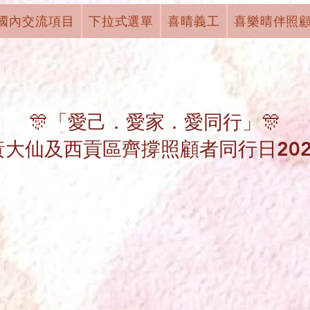
國內交流項目
下拉式選單
喜晴義工
喜樂晴伴照
🎊「愛己．愛家．愛同行」🎊
黃大仙及西貢區齊撐照顧者同行日202