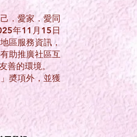
愛己．愛家．愛同
5年11月15日
及地區服務資訊，
亦有助推廣社區互
友善的環境。
者」奬項外，並獲