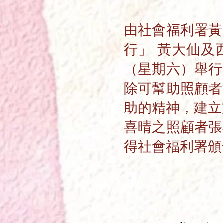
由社會福利署黃
行」 黃大仙及
（星期六）舉行
除可幫助照顧者
助的精神，建立
喜晴之照顧者張
得社會福利署頒