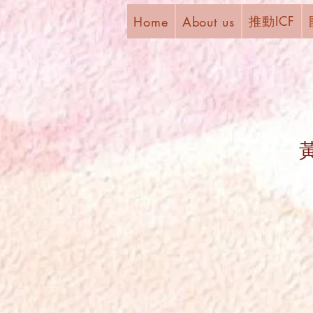
推動ICF
Home
About us