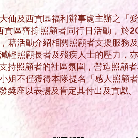
大仙及西貢區福利辦事處主辦之「
西貢區齊撐照顧者同行日活動，於202
，藉活動介紹相關照顧者支援服務
減輕照顧長者及殘疾人士的壓力，
支持照顧者的社區氛圍，營造照顧者
小姐不僅獲得本隊提名「感人照顧
發奬座以表揚及肯定其付出及貢獻。