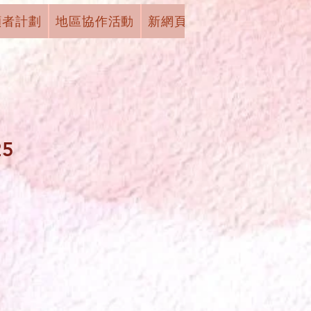
顧者計劃
地區協作活動
新網頁
下拉式選單
有獎
5