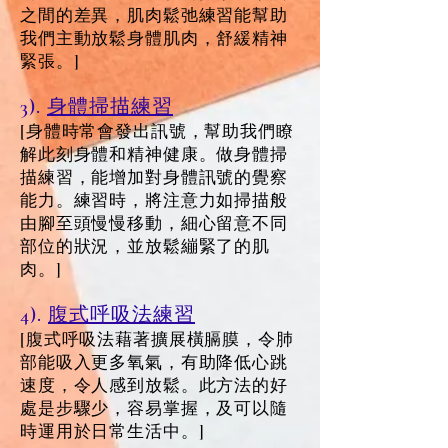
之間的差異，肌肉鬆弛練習能幫助
我們主動放鬆身體肌肉，舒緩精神
緊張。]
3).
身體掃描練習
[身體時常會發出訊號，幫助我們瞭
解此刻身體和精神健康。做身體掃
描練習，能增加對身體訊號的覺察
能力。練習時，將注意力如掃描般
由腳至頭慢慢移動，細心留意不同
部位的狀況，並放鬆繃緊了的肌
肉。]
4).
腹式呼吸法練習
[腹式呼吸法藉著擴展橫膈膜，令肺
部能吸入更多氧氣，有助降低心跳
速度，令人感到放鬆。此方法的好
處是步驟少，容易掌握，及可以隨
時運用於日常生活中。]