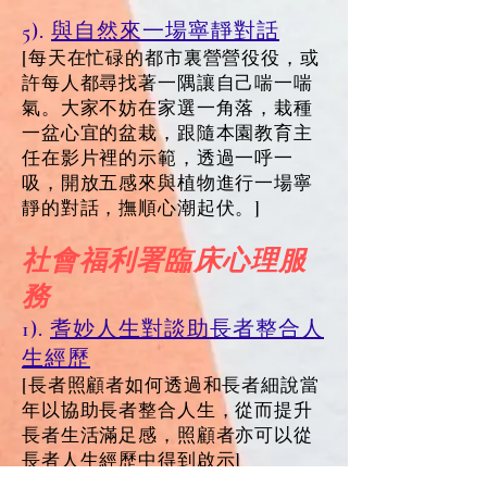
5).
與自然來一場寧靜對話
[每天在忙碌的都市裏營營役役，或
許每人都尋找著一隅讓自己喘一喘
氣。大家不妨在家選一角落，栽種
一盆心宜的盆栽，跟隨本園教育主
任在影片裡的示範，透過一呼一
吸，開放五感來與植物進行一場寧
靜的對話，撫順心潮起伏。]
社會福利署臨床心理服
務
1).
耆妙人生對談助長者整合人
生經歷
[長者照顧者如何透過和長者細說當
年以協助長者整合人生，從而提升
長者生活滿足感，照顧者亦可以從
長者人生經歷中得到啟示]