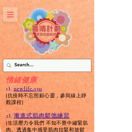
情緒健康
1).
newlife.330
[抗疫時不忘照顧心靈，參與線上靜
觀課程]
2).
漸進式肌肉鬆弛練習
[生活壓力令我們 不知不覺中繃緊肌
肉。透過集中感受肌肉拉緊和放鬆