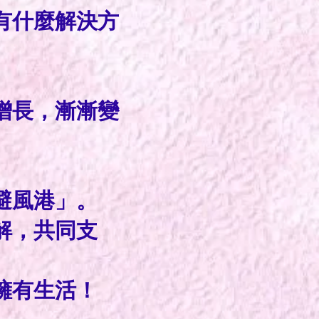
有什麼解決方
增長，漸漸變
避風港」。
解，共同支
擁有生活！