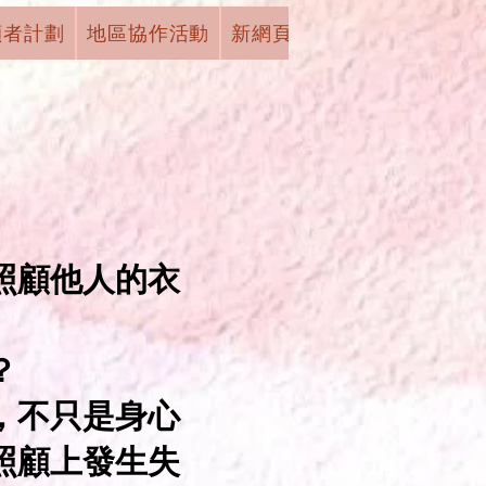
顧者計劃
地區協作活動
新網頁
下拉式選單
有獎
照顧他人的衣
？
，不只是身心
照顧上發生失