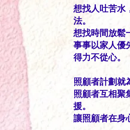
想找人吐苦水
法。
想找時間放鬆
事事以家人優
得力不從心。
照顧者計劃就
照顧者互相聚
援。
讓照顧者在身