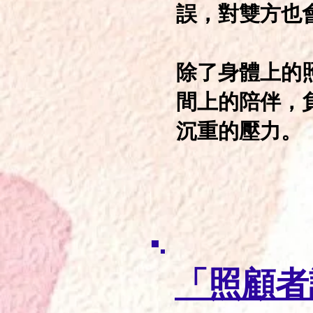
誤，對雙方也
除了身體上的
間上的陪伴，
沉重的壓力。
​「照顧