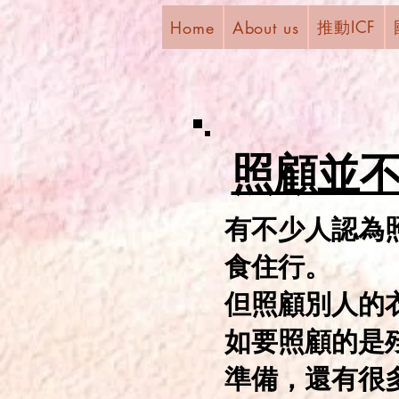
推動ICF
Home
About us
​照顧並
有不少人認為
食住行。
但照顧別人的
如要照顧的是
準備，還有很