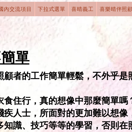
國內交流項目
下拉式選單
喜晴義工
喜樂晴伴照
不簡單
照顧者的工作簡單輕鬆，不外乎是
衣食住行，真的想像中那麼簡單嗎
殘疾人士，所面對的更加難以想像
多知識、技巧等等的學習，否則在