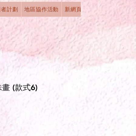
顧者計劃
地區協作活動
新網頁
下拉式選單
有獎
珠畫 (款式6)