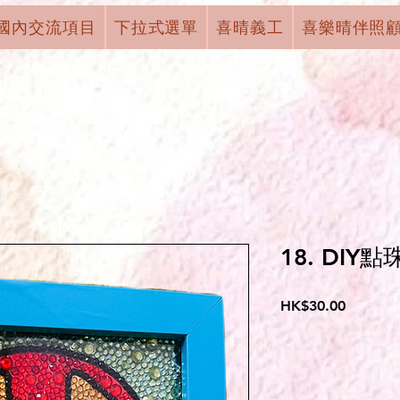
國內交流項目
下拉式選單
喜晴義工
喜樂晴伴照
18. DIY點
Price
HK$30.00