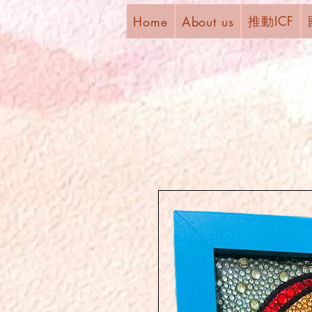
推動ICF
Home
About us