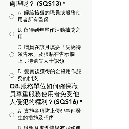
處理呢？ (SQS13)
*
A. 歸給拾獲的職員或服務使
用者所有監督
B. 留待到年尾作活動抽獎之
用
C. 職員在該月填妥「失物待
領告示」及張貼在告示欄
上，待遺失人士認領
D. 變賣後獲得的金錢用作服
務的開支
Q8.服務單位如何確保職
員尊重服務使用者免受他
人侵犯的權利？(SQS16)
*
A. 實施各項防止侵犯事件發
生的措施及程序
B. 舉報及處理懷疑有服務使