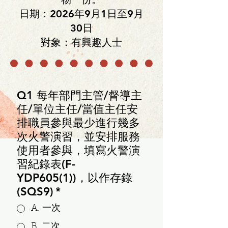
日期：2026年9月1日至9月
30日
對象：有興趣人士
Q1 每年部門主管/督導主
任/單位主任/當值主任安
排職員參與最少進行幾多
次火警演習，並安排服務
使用者參與，填寫火警演
習紀錄表(F-
YDP605(1))，以作存錄
(SQS9)
*
A. 一次
B. 二次