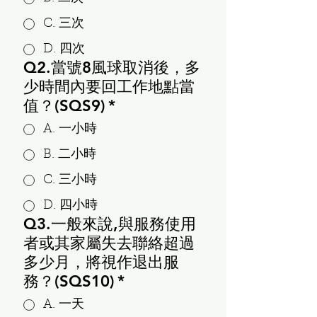
C. 三次
D. 四次
Q2.當號8風球取消後，多
少時間內要回工作地點當
值？(SQS9)
*
A. 一小時
B. 二小時
C. 三小時
D. 四小時
Q3.一般來說,與服務使用
者或其家屬失去聯絡超過
多少月，將視作退出服
務？(SQS10)
*
A. 一天