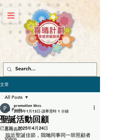
文章
All Posts
promotion khcs
All Posts
2025年1月13日
讀畢需時 1 分鐘
聖誕活動回顧
724
已更新：
2025年4月24日
喜晴義工
臨近聖誕佳節，我哋同事同一班照顧者
Video