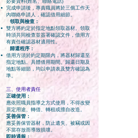
必要資料(姓名、聯絡電話)
完成申請後，專責職員將於三個工作天
內聯絡申請人，確認借用細節。
領取與檢查：
雙方將約定於指定地點領取器材。領取
時須共同檢查並簽署確認文件，借用方
有責任確認器材適用性。
歸還程序：
借用方須於約定期限內，將器材歸還至
指定地點。具體借用期間、歸還日期及
地點等細節，均以申請表及雙方確認為
準。
三、使用者責任
正確使用：
應依照職員指導之方式使用，不得改變
原定用途、轉借、轉租或擅自改造。
妥善保管：
應妥善保管器材，防止遺失、被竊或因
不當存放而導致損壞。
即時通報：