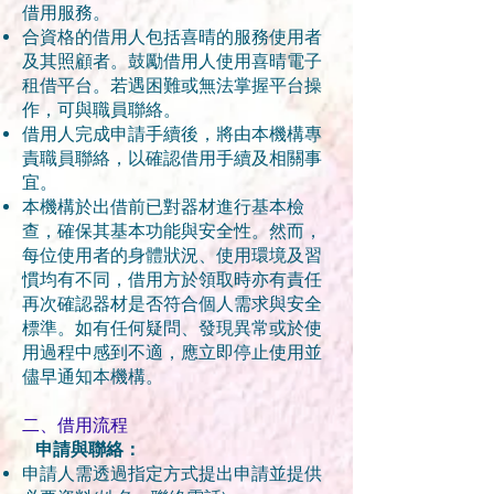
借用服務。
合資格的借用人包括喜晴的服務使用者
及其照顧者。鼓勵借用人使用喜晴電子
租借平台。若遇困難或無法掌握平台操
作，可與職員聯絡。
借用人完成申請手續後，將由本機構專
責職員聯絡，以確認借用手續及相關事
宜。
本機構於出借前已對器材進行基本檢
查，確保其基本功能與安全性。然而，
每位使用者的身體狀況、使用環境及習
慣均有不同，借用方於領取時亦有責任
再次確認器材是否符合個人需求與安全
標準。如有任何疑問、發現異常或於使
用過程中感到不適，應立即停止使用並
儘早通知本機構。
二、借用流程
申請與聯絡：
申請人需透過指定方式提出申請並提供