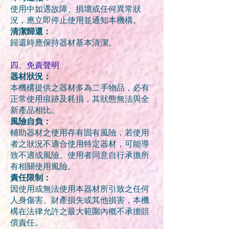
使用中如遇故障、損壞或任何異常狀
況，應立即停止使用並通知本機構。
清潔歸還：
歸還時應保持器材基本清潔。
四、免責聲明
器材狀況：
本機構提供之器材多為二手物品，必有
正常使用痕跡及耗損，其狀
態無法與全
新產品相比。
風險自負：
輔助器材之使用存有固有風險，若使用
者之狀況不適合使用特定器
材，可能導
致不適或風險。使用者同意自行承擔所
有相關使用風
險。
責任限制：
因使用或無法使用本器材所引致之任何
人身傷害、財產損失或其他
損害，本機
構在法律允許之最大範圍內概不承擔賠
償責任。