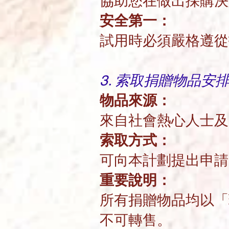
協助您在做出採購決
安全第一：
試用時必須嚴格遵從
3. 索取捐贈物品安
物品來源：
來自社會熱心人士
索取方式：
可向本計劃提出申請
重要說明：
所有捐贈物品均以「
不可轉售。