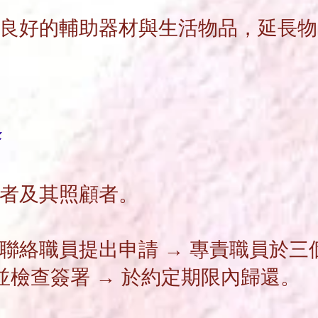
良好的輔助器材與生活物品，延長
物
。
務
用者及其照顧者。
聯絡職員提出申請 → 專責職員於三
並檢查簽署 → 於約定
期
限
內歸
還。