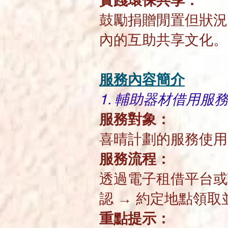
實踐環保共享：
鼓勵捐贈閒置但狀況
內的互助共享文化
服務內容簡介
1. 輔助器材借用服
服務對象：
喜晴計劃的服務使
服務流程：
透過電子租借平台或
認 → 約定地點領取
重點提示：