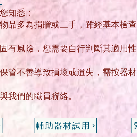
知
請您知悉：
物品多為捐贈或二手，雖經基本檢查
固有風險，您需要自行判斷其適用性
、保管不善導致損壞或遺失，需按器
迎與我們的職員聯絡。
輔助器材試用