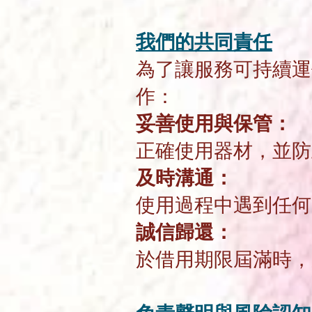
我們的共同責任
為了讓服務可持續運
作：
妥善使用與保管：
正確使用器材，並
及時溝通：
使用過程中遇到任
誠信歸還：
於借用期限屆滿時