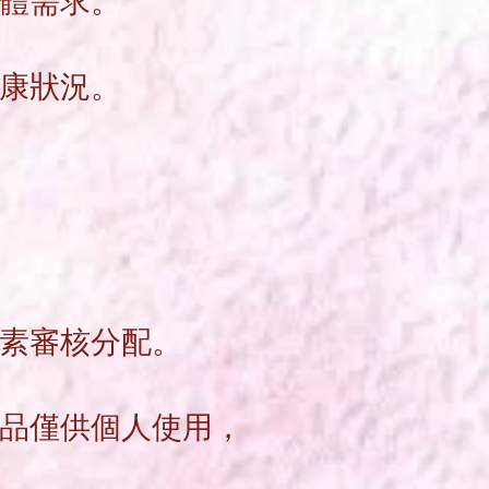
體
需求。
康
狀況。
素
審核分配。
品
僅供個人使用，