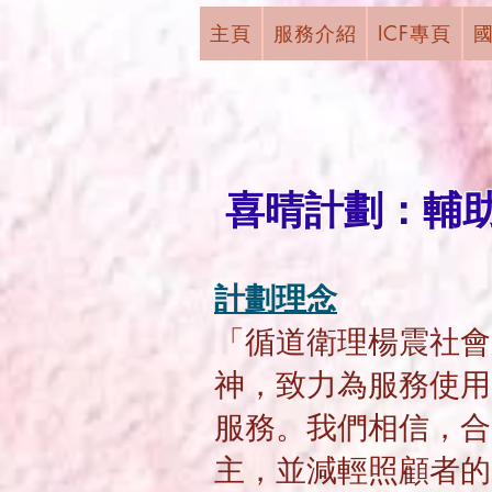
主頁
服務介紹
ICF專頁
喜晴計劃：輔
計劃理念
「循道衛理楊震社會
神，致力為服務使用
服務。我們相信，合
主，並減輕照顧者的