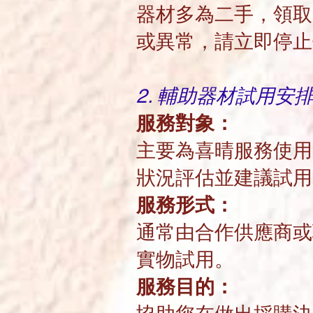
器材多為二手，領取
或異常，請立即停
2. 輔助器材試用安
服務對象：
主要為喜晴服務使用
狀況評估並建議試
服務
形式：
通常由合作供應商或
實物試用。
服務目的：