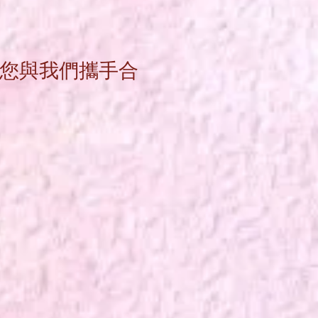
您與我們攜手合
。
。