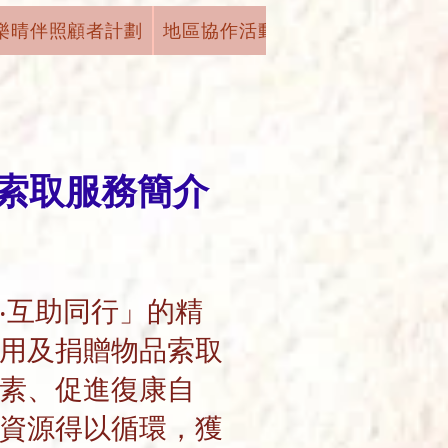
樂晴伴照顧者計劃
地區協作活動
機構活動
學術
索取服務簡介
‧互助同行」的精
用及捐贈物品索取
素、促進復康自
資源得以循環，獲