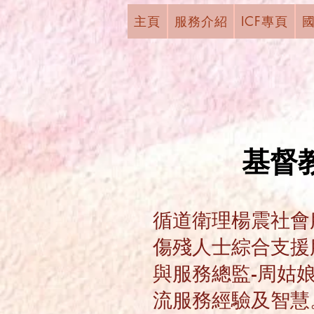
主頁
服務介紹
ICF專頁
基督
循道衛理楊震社會
傷殘人士綜合支援
與服務總監-周姑
流服務經驗及智慧