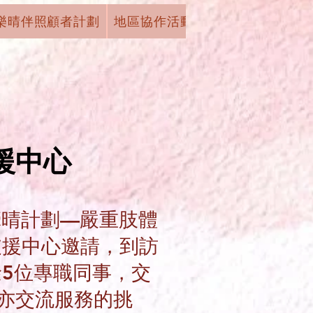
樂晴伴照顧者計劃
地區協作活動
機構活動
學術
援中心
牽晴計劃—嚴重肢體
支援中心邀請，到訪
5位專職同事，交
亦交流服務的挑