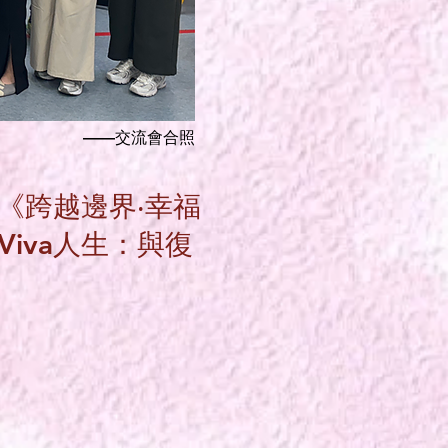
——交流會合照
的《跨越邊界‧幸福
iva人生：與復