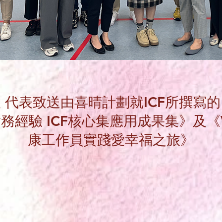
 代表致送由喜晴計劃就ICF所撰寫
務經驗 ICF核心集應用成果集》及《V
康工作員實踐愛幸福之旅》