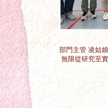
部門主管 凌姑娘
無限從研究至實