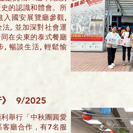
歷史的認識和體會。所
進入國安展覽廳參觀,
法, 並加深對社會運
一同在尖東的泰式餐廳
, 暢談生活, 輕鬆愉
行
》
9/2025
已順利舉行「中秋團圓愛
區客廳合作，有7名服