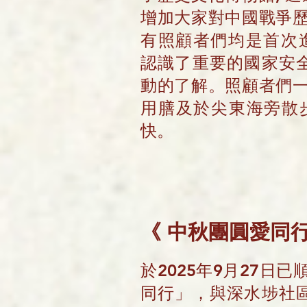
增加大家對中國戰爭
有照顧者們均是首次
認識了重要的國家安全
動的了解。照顧者們
用膳及於尖東海旁散步
快。
《
中秋團圓愛同
於2025年9月27日
同行」，與深水埗社