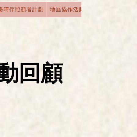
樂晴伴照顧者計劃
地區協作活動
機構活動
學術
動回顧