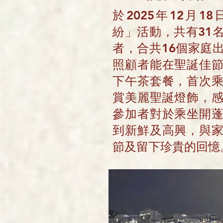
於2025年12月
紛」活動，共有31
者，合共16個家庭
照顧者能在聖誕佳
下午茶套餐，首次
賞美麗聖誕燈飾，
參加者對於乘坐開
到新鮮及高興，與
節及留下珍貴的回憶