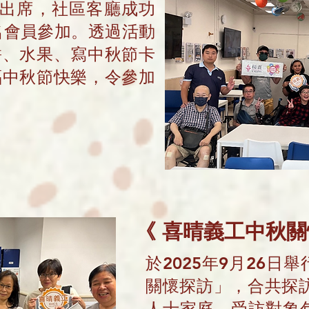
者出席，社區客廳成功
名會員參加。透過活動
餅、水果、寫中秋節卡
福中秋節快樂，令參加
《
喜晴義工中秋關
於2025年9月26日
關懷探訪」，合共探訪
人士家庭，受訪對象