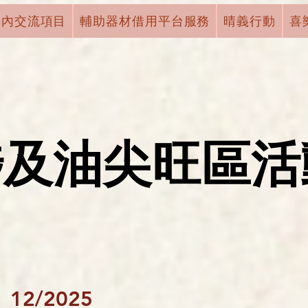
國內交流項目
輔助器材借用平台服務
晴義行動
喜
埗及油尖旺區活
》
12/2025