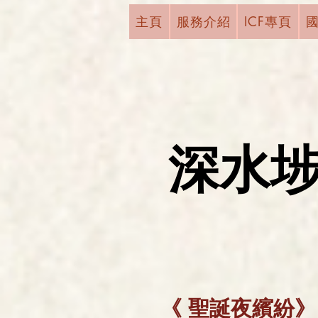
主頁
服務介紹
ICF專頁
深水
《
聖誕夜繽紛