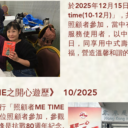
於2025年12月15
time(10-12月
照顧者參加，當中有
服務使用者，以
日，同享用中式
福，營造溫馨和諧
IME之開心遊歷
》
10/2025
舉行「照顧者ME TIME
6位照顧者參加，參觀
逢是抗戰80週年紀念,