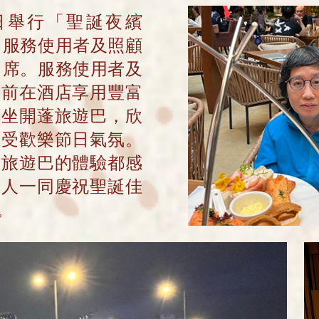
18日舉行「聖誕夜繽
名服務使用者及照顧
出席。服務使用者及
節前在酒店享用豐富
乘坐開蓬旅遊巴，欣
感受歡樂節日氣氛。
蓬旅遊巴的體驗都感
家人一同慶祝聖誕佳
。