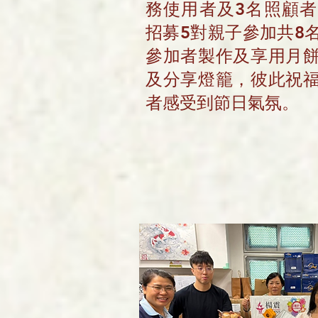
務使用者及3名照顧
招募5對親子參加共8
參加者製作及享用月
及分享燈籠，彼此祝
者感受到節日氣氛。