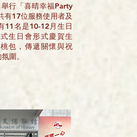
日舉行「喜晴幸福Party
)」，共有17位服務使用者及
11名是10-12月生日
中式生日會形式慶賀生
壽桃包，傳遞關懷與祝
的氛圍。