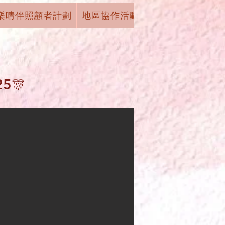
樂晴伴照顧者計劃
地區協作活動
機構活動
學術
5🎊