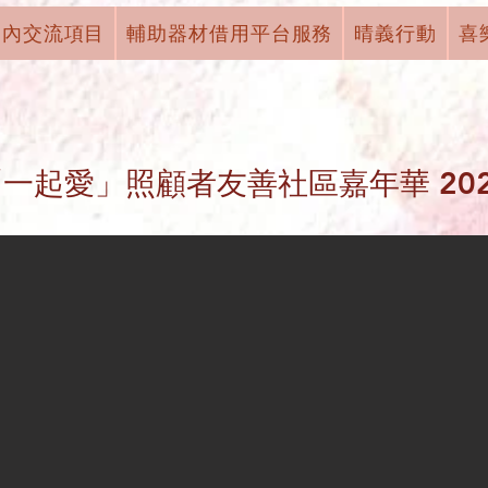
國內交流項目
輔助器材借用平台服務
晴義行動
喜
「一起愛」照顧者友善社區嘉年華 202