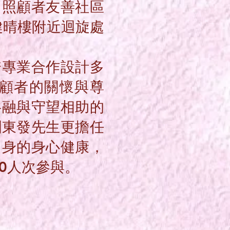
」照顧者友善社區
邨健晴樓附近迴旋處
跨專業合作設計多
顧者的關懷與尊
共融與守望相助的
劉東發先生更擔任
自身的身心健康，
0人次參與。