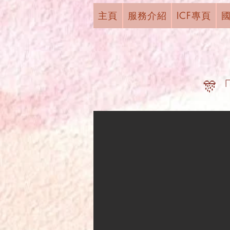
主頁
服務介紹
ICF專頁
🎊