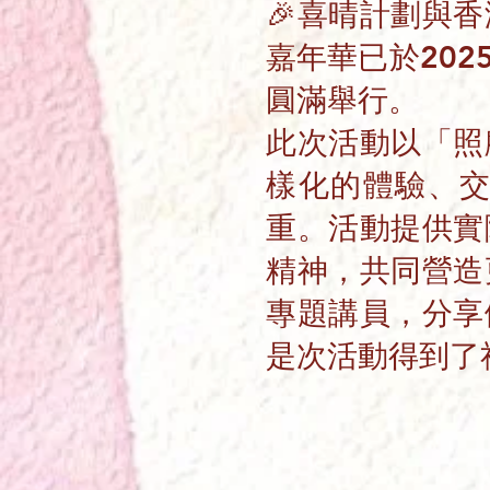
🎉喜晴計劃與
嘉年華已於202
圓滿舉行。
此次活動以「照
樣化的體驗、
重。活動提供實
精神，共同營造
專題講員，分享
是次活動得到了