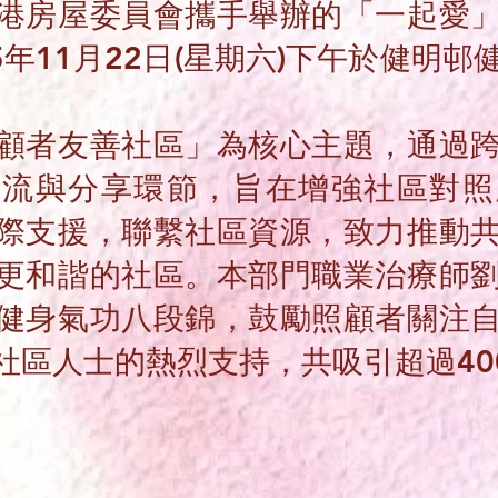
香港房屋委員會攜手舉辦的「一起愛
5年11月22日(星期六)下午於健明
顧者友善社區」為核心主題，通過
交流與分享環節，旨在增強社區對照
際支援，聯繫社區資源，致力推動
更和諧的社區。本部門職業治療師
健身氣功八段錦，鼓勵照顧者關注
社區人士的熱烈支持，共吸引超過40