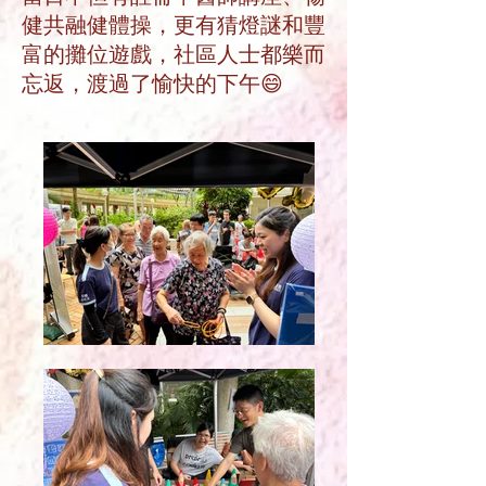
健共融健體操，更有猜燈謎和豐
富的攤位遊戲，社區人士都樂而
忘返，渡過了愉快的下午😄