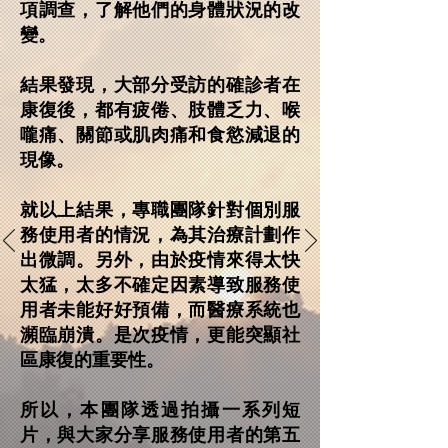
項調查，了解他們的身體狀況的改
變。
結果發現，大部分受訪的確診者在
康復後，都有疲倦、肢體乏力、喉
嚨痛、關節或肌肉痛和食慾減退的
現像。
就以上結果，專職團隊針對個別服
務使用者的情況，為其治療計劃作
出微調。另外，由於疫情來得太快
太猛，太多不確定因素導致服務使
用者未能好好預備，而醫療系統也
瀕臨崩潰。是次疫情，更能突顯社
區康復的重要性。
所以，本團隊透過拍攝一系列短
片，與大家分享服務使用者的第五