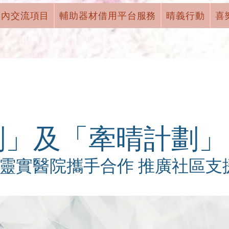
國內交流項目
輔助器材借用平台服務
晴義行動
喜
劃」及「牽晴計劃」
靈實醫院攜手合作 推廣社區支