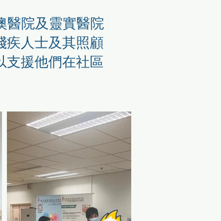
軍澳醫院及靈實醫院
殘疾人士及其照顧
以支援他們在社區