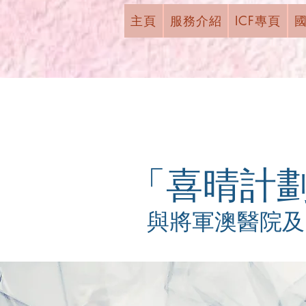
主頁
服務介紹
ICF專頁
「喜晴計
與將軍澳醫院及