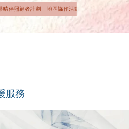
樂晴伴照顧者計劃
地區協作活動
機構活動
學術
援服務