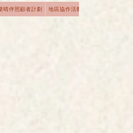
樂晴伴照顧者計劃
地區協作活動
機構活動
學術