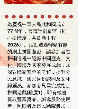
為慶祝中華人民共和國成立
77周年，喜晴計劃舉辦《同
心拼國慶．共賀新里程
2026》。活動透過輕鬆有趣
的網上拼圖遊戲，讓參加者在
拼砌過程中認識中國歷史、文
化、國情及國家發展成就，加
深對國家安全的了解，提升公
民意識、國民身份認同及文化
歸屬感。參加者只需完成指定
拼圖遊戲(難度1)，即有機會
贏取豐富獎品。誠邀服務使用
者、照顧者及市民踴躍參加，