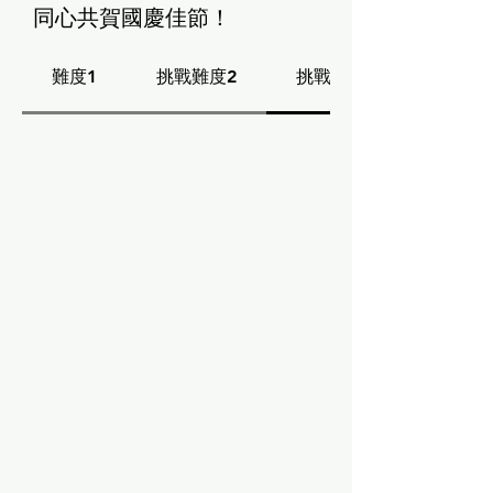
同心共賀國慶佳節！
難度1
挑戰難度2
挑戰難度3