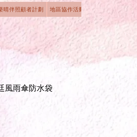
樂晴伴照顧者計劃
地區協作活動
機構活動
學術
宮廷風雨傘防水袋