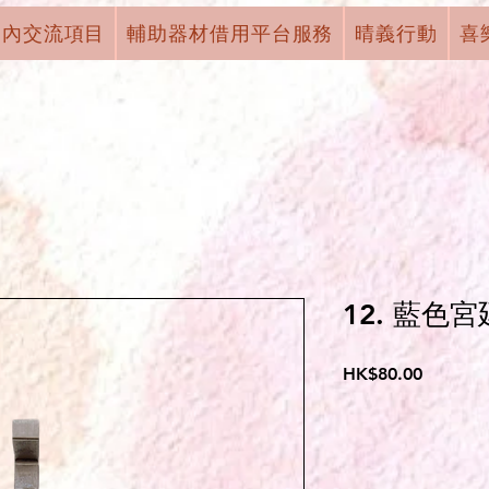
國內交流項目
輔助器材借用平台服務
晴義行動
喜
12. 藍色
價
HK$80.00
格