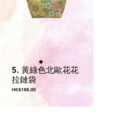
5. 黃綠色北歐花花
拉鏈袋
價
HK$188.00
格
服務申請表下載
​義工登記