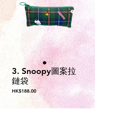
3. Snoopy圖案拉
鏈袋
價
HK$188.00
格
服務申請表下載
​義工登記